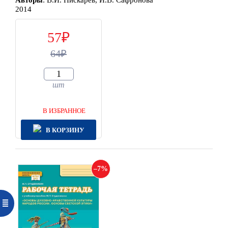
Автор
ы
:
В.И. Пискарев, И.В. Сафронова
2014
57
64
шт
В ИЗБРАННОЕ
В КОРЗИНУ
7