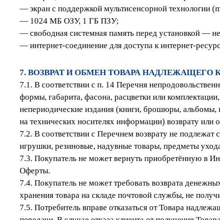
— экран с поддержкой мультисенсорной технологии (mu
— 1024 МБ ОЗУ, 1 ГБ ПЗУ;
— свободная системная память перед установкой — не
— интернет-соединение для доступа к интернет-ресурс
7. ВОЗВРАТ И ОБМЕН ТОВАРА НАДЛЕЖАЩЕГО 
7.1. В соответствии с п. 14 Перечня непродовольстве
формы, габарита, фасона, расцветки или комплектации
непериодические издания (книги, брошюры, альбомы, к
на технических носителях информации) возврату или о
7.2. В соответствии с Перечнем возврату не подлежа
игрушки, резиновые, надувные товары, предметы ухода
7.3. Покупатель не может вернуть приобретённую в Ин
Оферты.
7.4. Покупатель не может требовать возврата денежны
хранения товара на складе почтовой службы, не получи
7.5. Потребитель вправе отказаться от Товара надлежащ
передачи. В случае отказа клиента от получения Товар