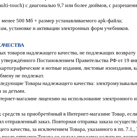
lti-touch) с диагональю 9,7 или более дюймов, с разрешени
 менее 500 Мб + размер устанавливаемого apk-файла;
ам, установке и активации электронных форм учебников.
КАЧЕСТВА
нных товаров надлежащего качества, не подлежащих возврату
, утверждённого Постановлением Правительства РФ от 19 янв
артографические и нотные издания, листовые изоиздания, к
бмену не подлежат.
т следующие Товары надлежащего качества: электромузыкаль
 за детьми.
тернет-магазине лицензию на использование электронного и
х средств за приобретённый в Интернет-магазине Товар, есл
л отправленный заказ. Повторная отправка заказа осуществл
его качества, за исключением Товара, указанного в пп. 7.1.,
а после отправки Товара со склада продавца услуги по дост