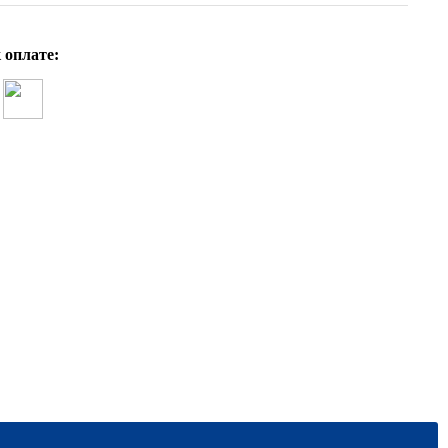
 оплате:
М.Т. Студеникин Основы духовно-нрав