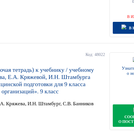
В И
В 
Код: 48022
Узнат
очая тетрадь) к учебнику / учебному
о н
а, Е.А. Кряжевой, И.Н. Штамбурга
цинской подготовки для 9 класса
организаций». 9 класс
.А. Кряжева, И.Н. Штамбург, С.В. Банников
СОО
О ПОС