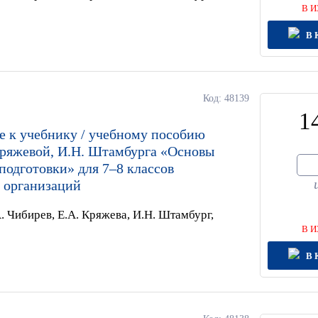
В И
В 
Код: 48139
1
е к учебнику / учебному пособию
Кряжевой, И.Н. Штамбурга «Основы
одготовки» для 7–8 классов
 организаций
. Чибирев, Е.А. Кряжева, И.Н. Штамбург,
В И
В 