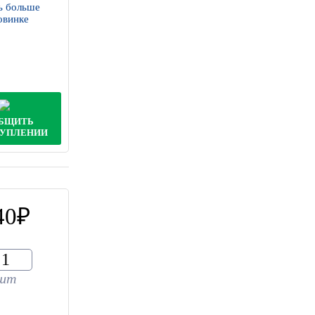
ь больше
овинке
БЩИТЬ
ТУПЛЕНИИ
40
шт