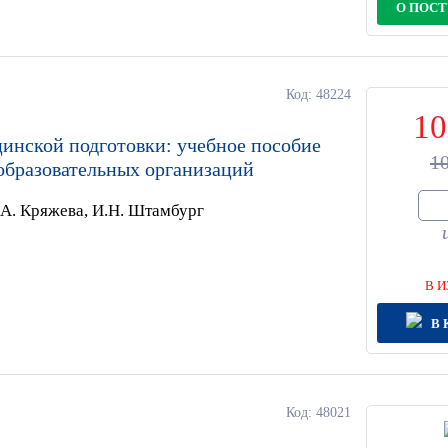
О ПОС
Код: 48224
10
инской подготовки: учебное пособие
1
образовательных организаций
.А. Кряжева, И.Н. Штамбург
В И
В 
Код: 48021