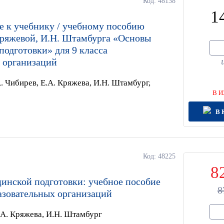
Код: 48138
1
е к учебнику / учебному пособию
Кряжевой, И.Н. Штамбурга «Основы
одготовки» для 9 класса
 организаций
. Чибирев, Е.А. Кряжева, И.Н. Штамбург,
В И
В 
Код: 48225
8
инской подготовки: учебное пособие
8
азовательных организаций
.А. Кряжева, И.Н. Штамбург