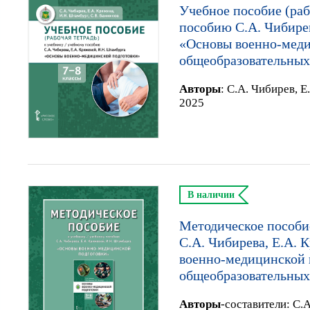
Учебное пособие (раб
пособию С.А. Чибирев
«Основы военно-меди
общеобразовательных
Автор
ы
:
С.А. Чибирев, Е
2025
В наличии
Методическое пособи
С.А. Чибирева, Е.А. 
военно-медицинской п
общеобразовательных
Автор
ы
-составители:
С.А