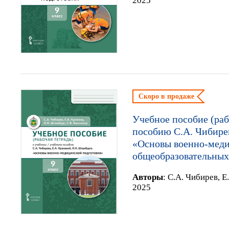
2025
Скоро в продаже
Учебное пособие (раб
пособию С.А. Чибирев
«Основы военно-меди
общеобразовательных 
Автор
ы
:
С.А. Чибирев, Е
2025