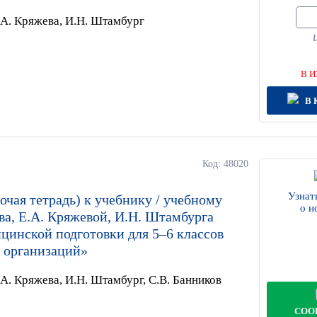
.А. Кряжева, И.Н. Штамбург
В И
В 
Код: 48020
Узнат
очая тетрадь) к учебнику / учебному
о н
а, Е.А. Кряжевой, И.Н. Штамбурга
цинской подготовки для 5–6 классов
 организаций»
.А. Кряжева, И.Н. Штамбург, С.В. Банников
СОО