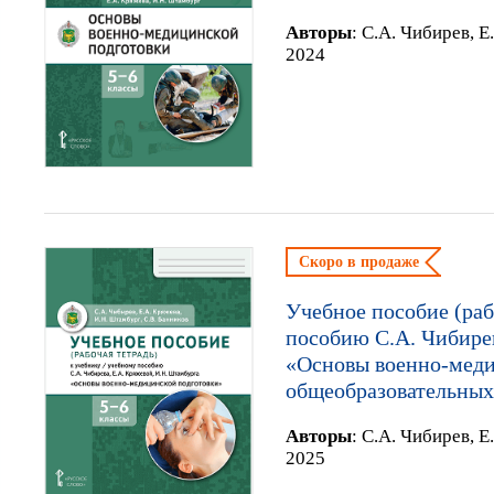
Автор
ы
:
С.А. Чибирев, Е
2024
Скоро в продаже
Учебное пособие (раб
пособию С.А. Чибирев
«Основы военно-меди
общеобразовательных
Автор
ы
:
С.А. Чибирев, Е
2025