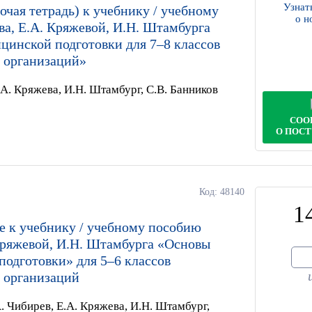
Узнат
очая тетрадь) к учебнику / учебному
о н
а, Е.А. Кряжевой, И.Н. Штамбурга
цинской подготовки для 7–8 классов
 организаций»
.А. Кряжева, И.Н. Штамбург, С.В. Банников
СОО
О ПОС
Код: 48140
1
е к учебнику / учебному пособию
Кряжевой, И.Н. Штамбурга «Основы
одготовки» для 5–6 классов
 организаций
. Чибирев, Е.А. Кряжева, И.Н. Штамбург,