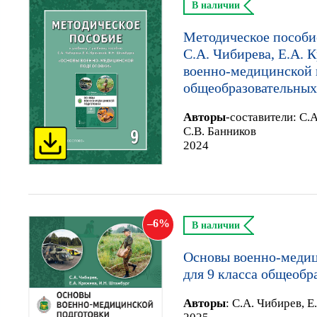
В наличии
Методическое пособи
С.А. Чибирева, Е.А. 
военно-медицинской п
общеобразовательных
Автор
ы
-составители:
С.А
С.В. Банников
2024
6
В наличии
Основы военно-медиц
для 9 класса общеобр
Автор
ы
:
С.А. Чибирев, Е