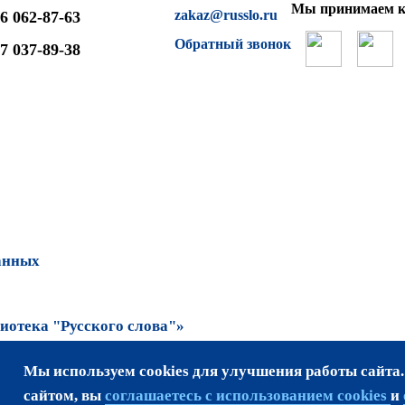
Мы принимаем к
zakaz@russlo.ru
6 062-87-63
Обратный звонок
7 037-89-38
анных
отека "Русского слова"»
Мы используем cookies для улучшения работы сайта
та возможно только
сайтом, вы
соглашаетесь с использованием cookies
и