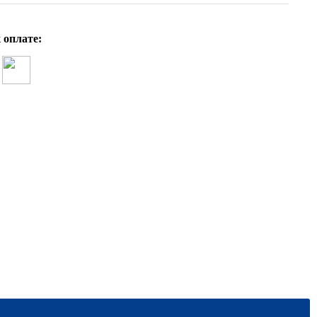
 оплате:
И.А. Генералова Парциальная программ