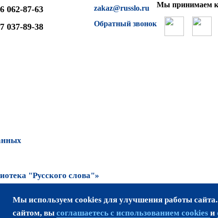
Мы принимаем к
zakaz@russlo.ru
6 062-87-63
Обратный звонок
7 037-89-38
анных
отека "Русского слова"»
Мы используем cookies для улучшения работы сайта
та возможно только
сайтом, вы
соглашаетесь с использованием cookies
и