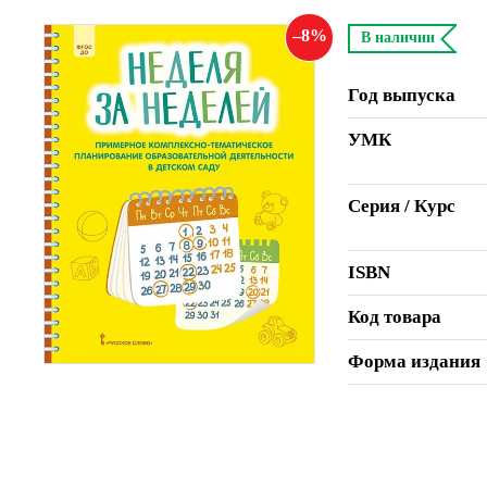
8
В наличии
Год выпуска
УМК
Серия / Курс
ISBN
Код товара
Форма издания