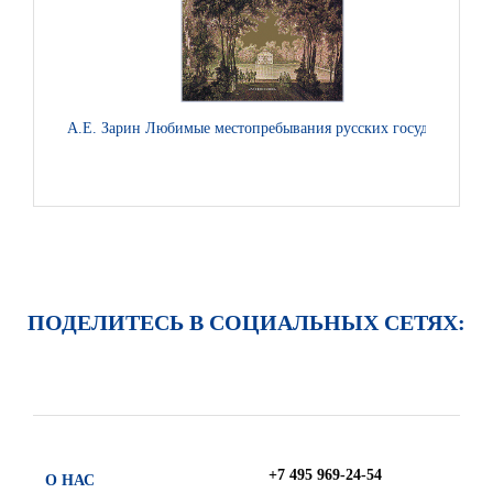
А.Е. Зарин Любимые местопребывания русских государей
Игум
ПОДЕЛИТЕСЬ В СОЦИАЛЬНЫХ СЕТЯХ:
+7 495 969-24-54
О НАС