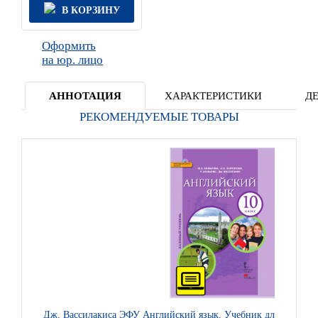
В КОРЗИНУ
Оформить
на юр. лицо
АННОТАЦИЯ
ХАРАКТЕРИСТИКИ
Д
РЕКОМЕНДУЕМЫЕ ТОВАРЫ
Дж. Вассилакиса ЭФУ Английский язык. Учебник для 10 класса