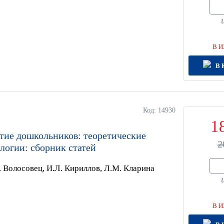
В И
В 
Код: 14930
1
тие дошкольников: теоретические
2
логии: сборник статей
. Волосовец, И.Л. Кириллов, Л.М. Кларина
В И