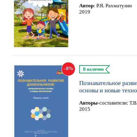
Автор
:
Р.Я. Рахматулин
2019
8
В наличии
Познавательное разви
основы и новые техно
Автор
ы
-составители:
Т.В
2015