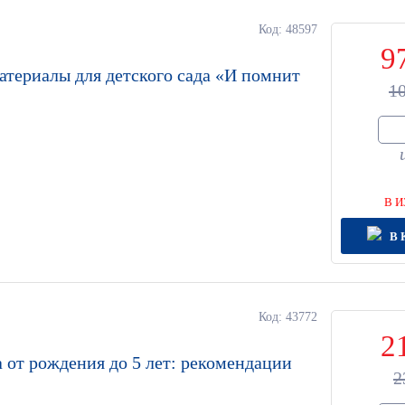
Код: 48597
9
териалы для детского сада «И помнит
1
В И
В 
Код: 43772
2
а от рождения до 5 лет: рекомендации
2