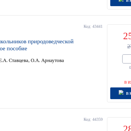
В 
Код: 43441
2
кольников природоведческой
2
ое пособие
Е.А. Ставцева, О.А. Арнаутова
В И
В 
Код: 44359
2