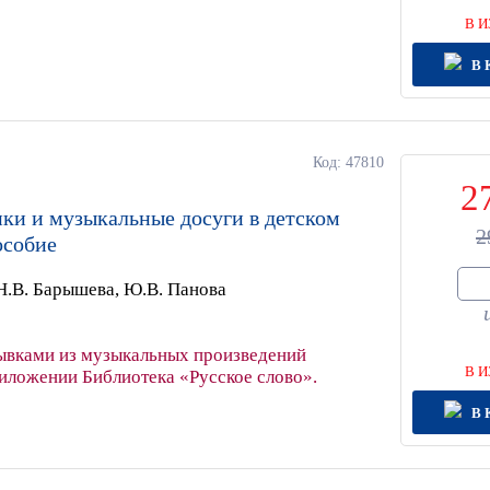
В И
В 
Код: 47810
2
ки и музыкальные досуги в детском
2
особие
Н.В. Барышева, Ю.В. Панова
ывками из музыкальных произведений
В И
риложении Библиотека «Русское слово».
В 