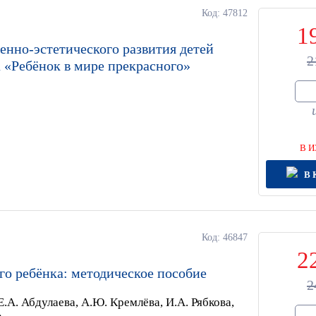
Код: 47812
1
енно-эстетического развития детей
2
 «Ребёнок в мире прекрасного»
В И
В 
Код: 46847
2
го ребёнка: методическое пособие
2
Е.А. Абдулаева, А.Ю. Кремлёва, И.А. Рябкова,