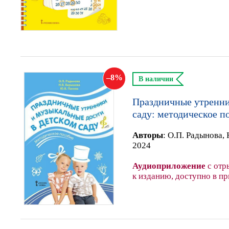
8
В наличии
Праздничные утренни
саду: методическое п
Автор
ы
:
О.П. Радынова, 
2024
Аудиоприложение
с отр
к изданию, доступно в п