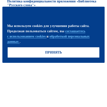
Политика конфиденциальности приложения «Библиотека
"Русского слова"»
© 2026 ООО «Русское слово — учебник»
Все права защищены. Использование материалов сайта
Мы используем cookies для улучшения работы сайта.
возможно только с письменного разрешения
Продолжая пользоваться сайтом, вы
соглашаетесь
издательства.
с использованием cookies
и
обработкой персональных
данных
.
ПРИСОЕДИНЯЙТЕСЬ!
ПРИНЯТЬ