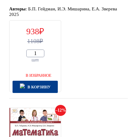
Автор
ы
:
Б.П. Гейдман, И.Э. Мишарина, Е.А. Зверева
2025
938
1108
шт
В ИЗБРАННОЕ
В КОРЗИНУ
12