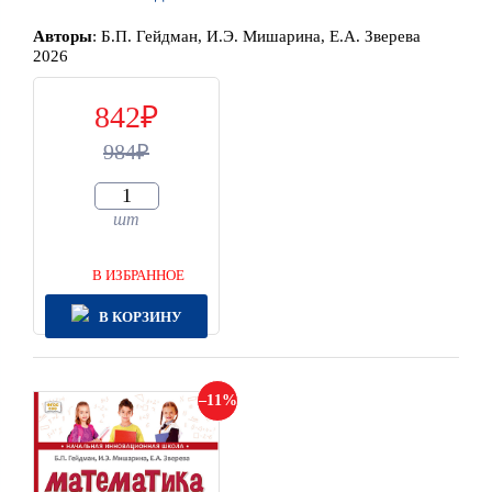
Автор
ы
:
Б.П. Гейдман, И.Э. Мишарина, Е.А. Зверева
2026
842
984
шт
В ИЗБРАННОЕ
В КОРЗИНУ
11