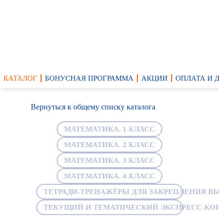
КАТАЛОГ
БОНУСНАЯ ПРОГРАММА
АКЦИИ
ОПЛАТА И 
Вернуться к общему списку каталога
МАТЕМАТИКА. 1 КЛАСС
МАТЕМАТИКА. 2 КЛАСС
МАТЕМАТИКА. 3 КЛАСС
МАТЕМАТИКА. 4 КЛАСС
ТЕТРАДИ-ТРЕНАЖЁРЫ ДЛЯ ЗАКРЕПЛЕНИЯ В
ТЕКУЩИЙ И ТЕМАТИЧЕСКИЙ ЭКСПРЕСС-КОН