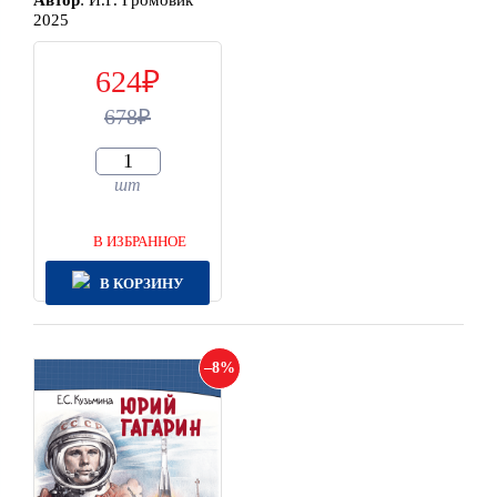
Автор
:
И.Г. Громовик
2025
624
678
шт
В ИЗБРАННОЕ
В КОРЗИНУ
8