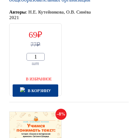
Автор
ы
:
Н.Е. Кутейникова, О.В. Синёва
2021
69
77
шт
В ИЗБРАННОЕ
В КОРЗИНУ
8