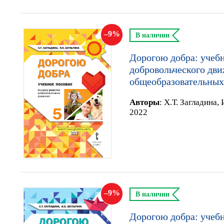
9
В наличии
Дорогою добра: учебн
добровольческого дви
общеобразовательных
Автор
ы
:
Х.Т. Загладина,
2022
9
В наличии
Дорогою добра: учебн