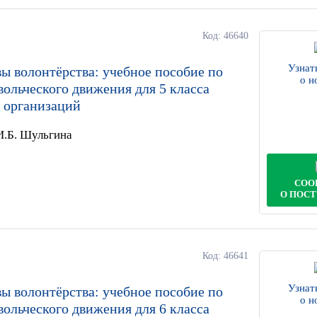
Код: 46640
Узнат
ы волонтёрства: учебное пособие по
о н
вольческого движения для 5 класса
 организаций
 И.Б. Шульгина
СОО
О ПОС
Код: 46641
Узнат
ы волонтёрства: учебное пособие по
о н
вольческого движения для 6 класса