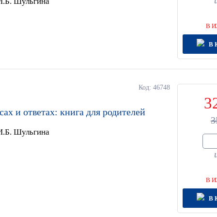
 И.Б. Шульгина
В И
В 
Код: 46748
3
сах и ответах: книга для родителей
3
 И.Б. Шульгина
В И
В 