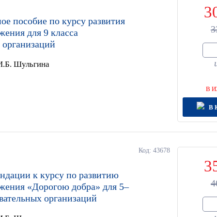
3
ое пособие по курсу развития
3
жения для 9 класса
 организаций
 И.Б. Шульгина
В И
В 
Код: 43678
3
ндации к курсу по развитию
4
ижения «Дорогою добра» для 5–
овательных организаций