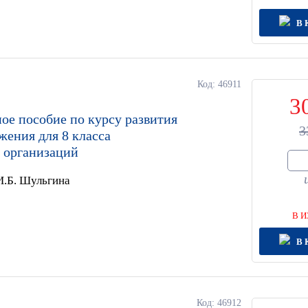
В 
Код: 46911
3
ое пособие по курсу развития
3
жения для 8 класса
 организаций
 И.Б. Шульгина
В И
В 
Код: 46912