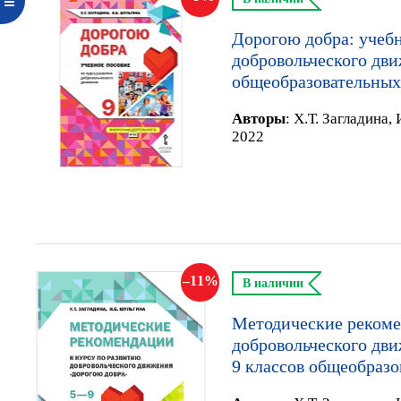
Дорогою добра: учебн
добровольческого дви
общеобразовательных
Автор
ы
:
Х.Т. Загладина,
2022
11
В наличии
Методические рекоме
добровольческого дв
9 классов общеобраз