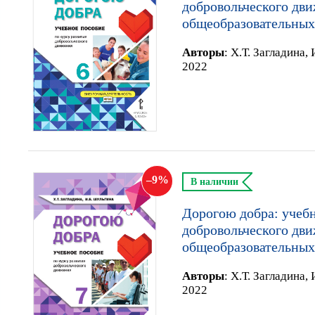
добровольческого дви
общеобразовательных
Автор
ы
:
Х.Т. Загладина,
2022
9
В наличии
Дорогою добра: учебн
добровольческого дви
общеобразовательных
Автор
ы
:
Х.Т. Загладина,
2022