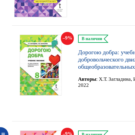
9
В наличии
Дорогою добра: учебн
добровольческого дви
общеобразовательных
Автор
ы
:
Х.Т. Загладина,
2022
9
В наличии