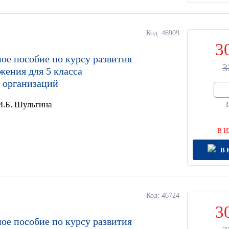
Код: 46909
3
ое пособие по курсу развития
3
жения для 5 класса
 организаций
 И.Б. Шульгина
В И
В 
Код: 46724
3
ое пособие по курсу развития