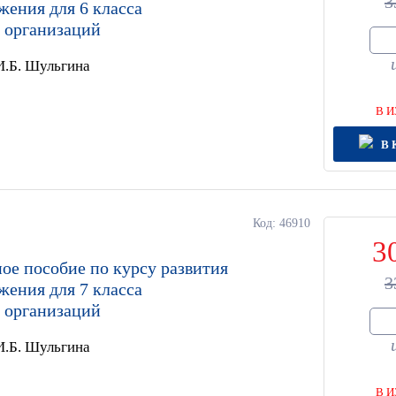
3
жения для 6 класса
 организаций
 И.Б. Шульгина
В И
В 
Код: 46910
3
ое пособие по курсу развития
3
жения для 7 класса
 организаций
 И.Б. Шульгина
В И