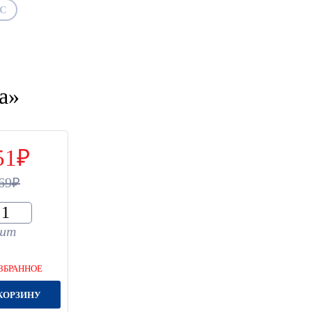
АС
а»
51
69
шт
ЗБРАННОЕ
КОРЗИНУ