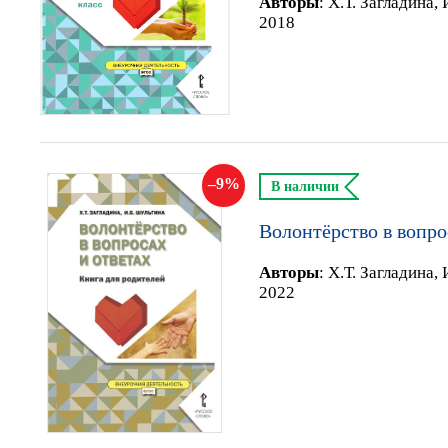
Автор
ы
:
Х.Т. Загладина,
2018
9
В наличии
Волонтёрство в вопро
Автор
ы
:
Х.Т. Загладина,
2022