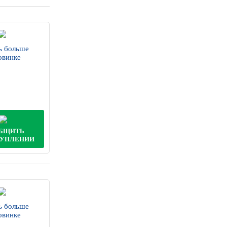
ь больше
овинке
БЩИТЬ
ТУПЛЕНИИ
ь больше
овинке