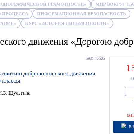
БЛИОГРАФИЧЕСКОЙ ГРАМОТНОСТИ»
МИР ВОКРУГ Н
 ПРОЦЕССА
ИНФОРМАЦИОННАЯ БЕЗОПАСНОСТЬ
ТАНИЕ»
КУРС «ИСТОРИЯ ПИСЬМЕННОСТИ»
ческого движения «Дорогою добр
Код: 43686
1
развитию добровольческого движения
1
9 классы
 И.Б. Шульгина
В И
В 