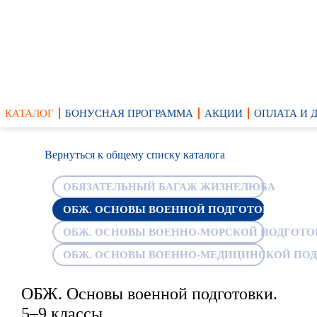
КАТАЛОГ
БОНУСНАЯ ПРОГРАММА
АКЦИИ
ОПЛАТА И 
Вернуться к общему списку каталога
ОБЯЗАТЕЛЬНЫЙ БАГАЖ ЖИЗНЕЛЮБА
ОБЖ. ОСНОВЫ ВОЕННОЙ ПОДГОТОВКИ. 5–9
ОБЖ. ОСНОВЫ ВОЕННО-МОРСКОЙ ПОДГОТОВ
ОБЖ. ОСНОВЫ ВОЕННО-МЕДИЦИНСКОЙ ПОДГ
ОБЖ. Основы военной подготовки.
5–9 классы