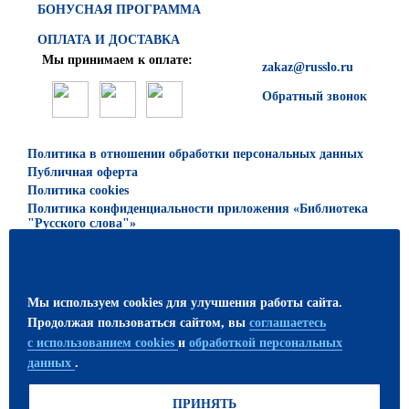
БОНУСНАЯ ПРОГРАММА
ОПЛАТА И ДОСТАВКА
Мы принимаем к оплате:
zakaz@russlo.ru
Обратный звонок
Политика в отношении обработки персональных данных
Публичная оферта
Политика cookies
Политика конфиденциальности приложения «Библиотека
"Русского слова"»
© 2026 ООО «Русское слово — учебник»
Все права защищены. Использование материалов сайта
Мы используем cookies для улучшения работы сайта.
возможно только с письменного разрешения
Продолжая пользоваться сайтом, вы
соглашаетесь
издательства.
с использованием cookies
и
обработкой персональных
данных
.
ПРИСОЕДИНЯЙТЕСЬ!
ПРИНЯТЬ