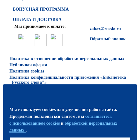
БОНУСНАЯ ПРОГРАММА
ОПЛАТА И ДОСТАВКА
Мы принимаем к оплате:
zakaz@russlo.ru
Обратный звонок
Политика в отношении обработки персональных данных
Публичная оферта
Политика cookies
Политика конфиденциальности приложения «Библиотека
"Русского слова"»
© 2026 ООО «Русское слово — учебник»
Все права защищены. Использование материалов сайта
Мы используем cookies для улучшения работы сайта.
возможно только с письменного разрешения
Продолжая пользоваться сайтом, вы
соглашаетесь
издательства.
с использованием cookies
и
обработкой персональных
данных
.
ПРИСОЕДИНЯЙТЕСЬ!