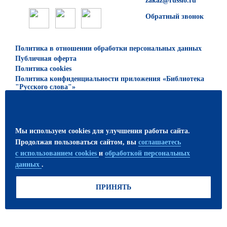
zakaz@russlo.ru
Обратный звонок
Политика в отношении обработки персональных данных
Публичная оферта
Политика cookies
Политика конфиденциальности приложения «Библиотека
"Русского слова"»
© 2026 ООО «Русское слово — учебник»
Все права защищены. Использование материалов сайта
Мы используем cookies для улучшения работы сайта.
возможно только с письменного разрешения
Продолжая пользоваться сайтом, вы
соглашаетесь
издательства.
с использованием cookies
и
обработкой персональных
данных
.
ПРИСОЕДИНЯЙТЕСЬ!
ПРИНЯТЬ