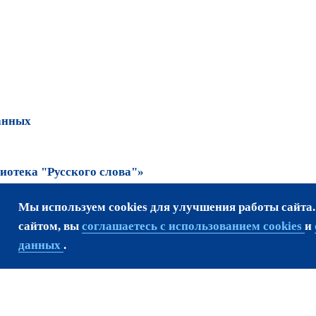
анных
отека "Русского слова"»
Мы используем cookies для улучшения работы сайта
та возможно только
сайтом, вы
соглашаетесь с использованием cookies
и
данных
.