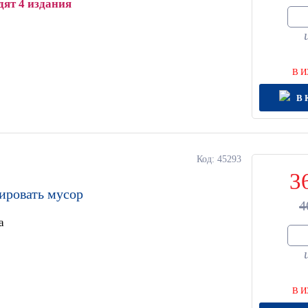
дят 4 издания
В И
В 
Код: 45293
3
ировать мусор
4
а
В И