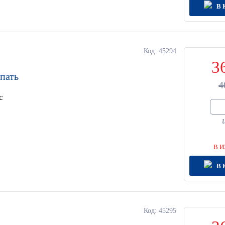
В 
Код: 45294
3
спать
4
с
В И
В 
Код: 45295