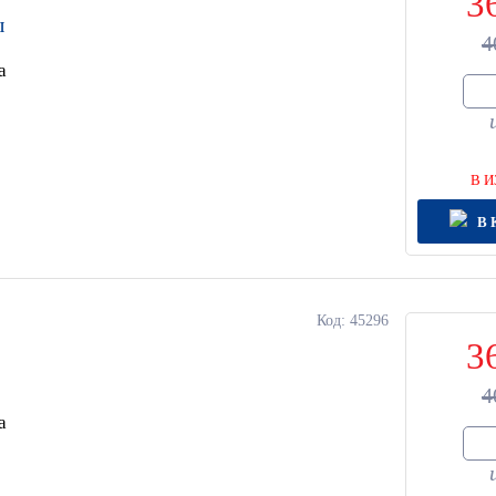
3
ы
4
а
В И
В 
Код: 45296
3
4
а