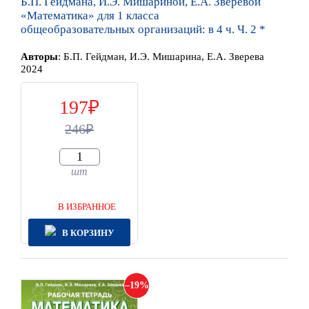
Б.П. Гейдмана, И.Э. Мишариной, Е.А. Зверевой
«Математика» для 1 класса
общеобразовательных организаций: в 4 ч. Ч. 2 *
Автор
ы
:
Б.П. Гейдман, И.Э. Мишарина, Е.А. Зверева
2024
197
246
шт
В ИЗБРАННОЕ
В КОРЗИНУ
19