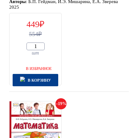
Автор
ы
:
Б.П. Гейдман, И.Э. Мишарина, Е.А. Зверева
2025
449
554
шт
В ИЗБРАННОЕ
В КОРЗИНУ
19