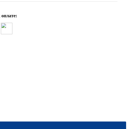
 оплате:
Е.А. Зверева Рабочая тетрадь к учебн