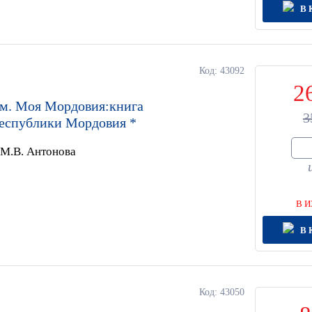
В 
Код: 43092
2
м. Моя Мордовия:книга
3
Республики Мордовия *
 М.В. Антонова
В И
В 
Код: 43050