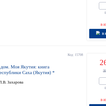
В И
В 
Код: 15708
2
дом. Моя Якутия: книга
3
еспублики Саха (Якутия) *
Л.В. Захарова
В И