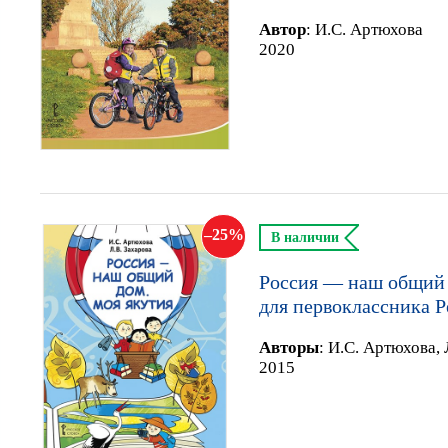
Автор
:
И.С. Артюхова
2020
25
В наличии
Россия — наш общий 
для первоклассника Р
Автор
ы
:
И.С. Артюхова, 
2015