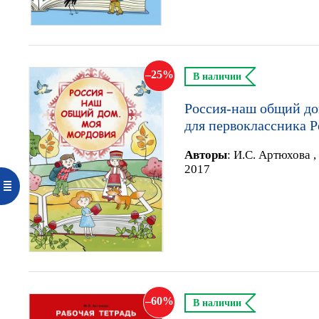
25
В наличии
Россия-наш общий до
для первоклассника 
Автор
ы
:
И.С. Артюхова ,
2017
60
В наличии