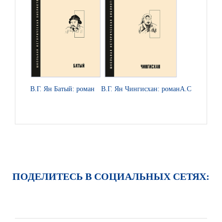
В.Г. Ян Батый: роман
В.Г. Ян Чингисхан: роман
А.С. Пушкин 
ПОДЕЛИТЕСЬ В СОЦИАЛЬНЫХ СЕТЯХ: