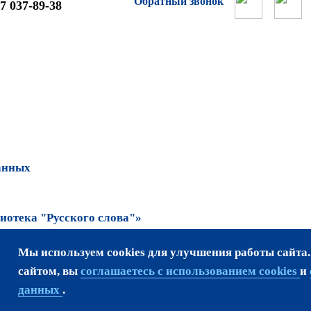
Обратный звонок
7 037-89-38
анных
отека "Русского слова"»
Мы используем cookies для улучшения работы сайта
та возможно только
сайтом, вы
соглашаетесь с использованием cookies
и
данных
.