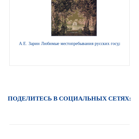
А.Е. Зарин Любимые местопребывания русских государей
Игум
ПОДЕЛИТЕСЬ В СОЦИАЛЬНЫХ СЕТЯХ: