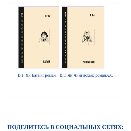
В.Г. Ян Батый: роман
В.Г. Ян Чингисхан: роман
А.С. Пушкин 
ПОДЕЛИТЕСЬ В СОЦИАЛЬНЫХ СЕТЯХ: