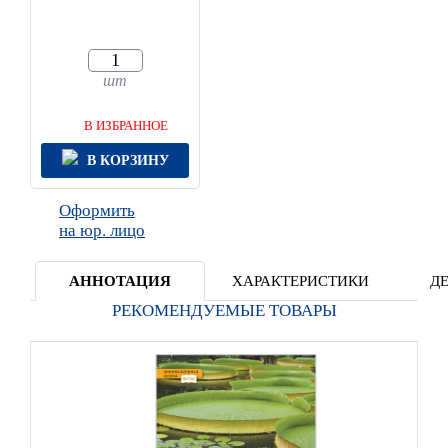
шт
В ИЗБРАННОЕ
В КОРЗИНУ
Оформить
на юр. лицо
АННОТАЦИЯ
ХАРАКТЕРИСТИКИ
Д
РЕКОМЕНДУЕМЫЕ ТОВАРЫ