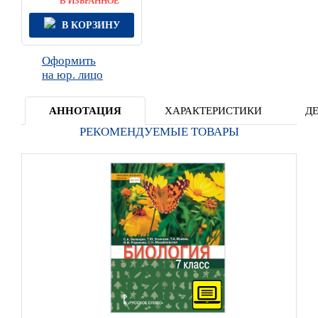
В ИЗБРАННОЕ
В КОРЗИНУ
Оформить
на юр. лицо
АННОТАЦИЯ
ХАРАКТЕРИСТИКИ
Д
РЕКОМЕНДУЕМЫЕ ТОВАРЫ