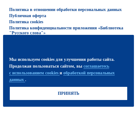
Политика в отношении обработки персональных данных
Публичная оферта
Политика cookies
Политика конфиденциальности приложения «Библиотека
"Русского слова"»
© 2026 ООО «Русское слово — учебник»
Все права защищены. Использование материалов сайта
Мы используем cookies для улучшения работы сайта.
возможно только с письменного разрешения
Продолжая пользоваться сайтом, вы
соглашаетесь
издательства.
с использованием cookies
и
обработкой персональных
данных
.
ПРИСОЕДИНЯЙТЕСЬ!
ПРИНЯТЬ