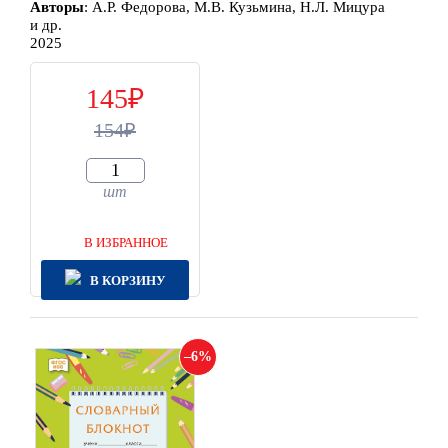
Автор
ы
:
А.Р. Федорова, М.В. Кузьмина, Н.Л. Мицура
и др.
2025
145
154
шт
В ИЗБРАННОЕ
В КОРЗИНУ
6