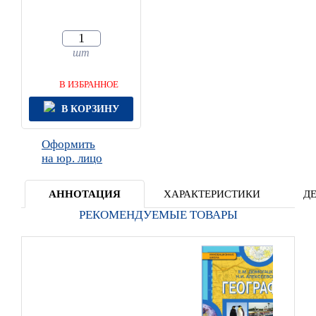
шт
В ИЗБРАННОЕ
В КОРЗИНУ
Оформить
на юр. лицо
АННОТАЦИЯ
ХАРАКТЕРИСТИКИ
Д
РЕКОМЕНДУЕМЫЕ ТОВАРЫ