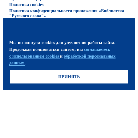
Политика cookies
Политика конфиденциальности приложения «Библиотека
"Русского слова"»
© 2026 ООО «Русское слово — учебник»
Все права защищены. Использование материалов сайта
Мы используем cookies для улучшения работы сайта.
возможно только с письменного разрешения
Продолжая пользоваться сайтом, вы
соглашаетесь
издательства.
с использованием cookies
и
обработкой персональных
данных
.
ПРИСОЕДИНЯЙТЕСЬ!
ПРИНЯТЬ