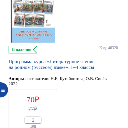
Код: 46328
В наличии
Программа курса «Литературное чтение
на родном (русском) языке». 1–4 классы
Автор
ы
-составители:
Н.Е. Кутейникова, О.В. Синёва
2022
70
77
шт