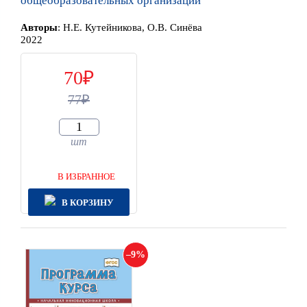
общеобразовательных организаций
Автор
ы
:
Н.Е. Кутейникова, О.В. Синёва
2022
70
77
шт
В ИЗБРАННОЕ
В КОРЗИНУ
9