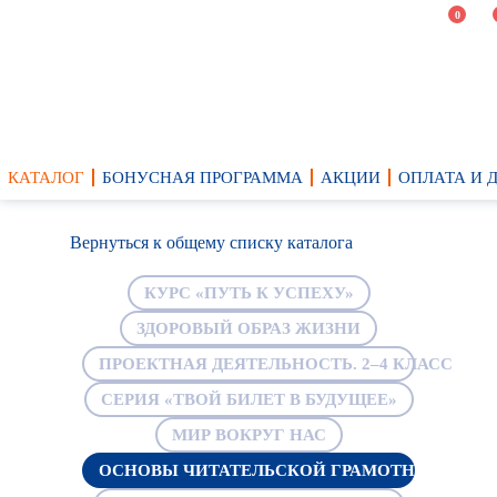
0
КАТАЛОГ
БОНУСНАЯ ПРОГРАММА
АКЦИИ
ОПЛАТА И 
Вернуться к общему списку каталога
КУРС «ПУТЬ К УСПЕХУ»
ЗДОРОВЫЙ ОБРАЗ ЖИЗНИ
ПРОЕКТНАЯ ДЕЯТЕЛЬНОСТЬ. 2–4 КЛАСС
СЕРИЯ «ТВОЙ БИЛЕТ В БУДУЩЕЕ»
МИР ВОКРУГ НАС
ОСНОВЫ ЧИТАТЕЛЬСКОЙ ГРАМОТНОСТИ