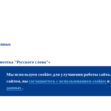
анных
отека "Русского слова"»
Мы используем cookies для улучшения работы сайта
та возможно только
сайтом, вы
соглашаетесь с использованием cookies
и
данных
.