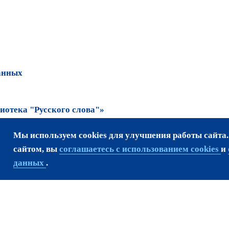
анных
отека "Русского слова"»
Мы используем cookies для улучшения работы сайта
та возможно только
сайтом, вы
соглашаетесь с использованием cookies
и
данных
.