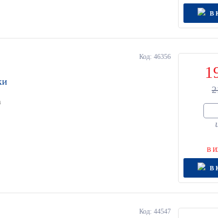
В 
Код: 46356
1
ки
2
а
В И
В 
Код: 44547