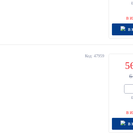
В И
В 
Код: 47959
5
6
В И
В 