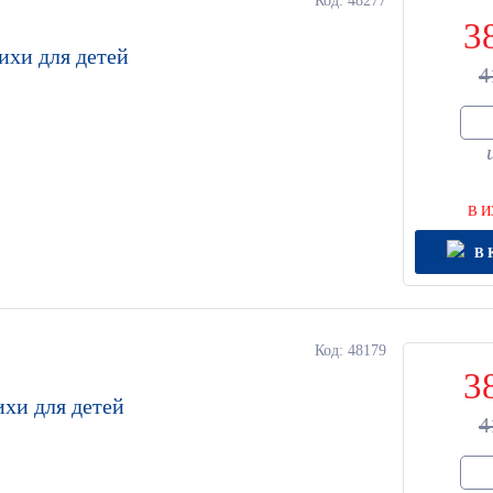
Код: 48277
3
тихи для детей
4
В И
В 
Код: 48179
3
ихи для детей
4