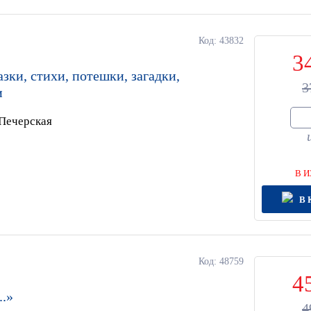
Код: 43832
3
зки, стихи, потешки, загадки,
3
и
 Печерская
В И
В 
Код: 48759
4
..»
4