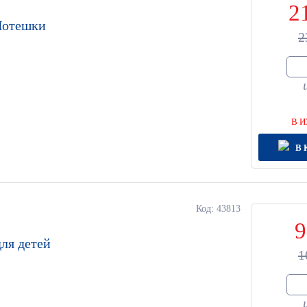
2
 Потешки
2
В И
В 
Код: 43813
9
для детей
1