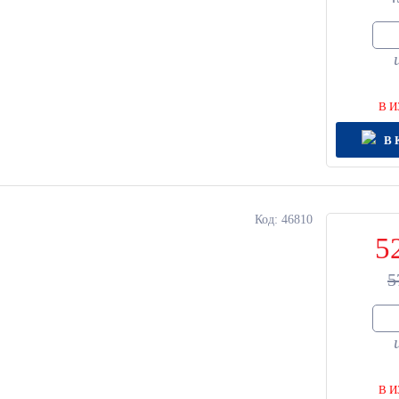
В И
В 
Код: 46810
5
5
В И