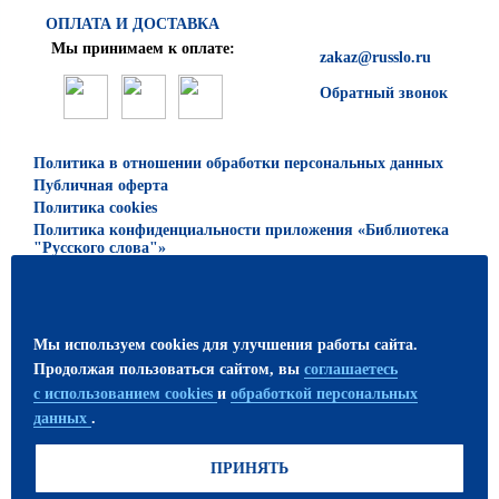
ОПЛАТА И ДОСТАВКА
Мы принимаем к оплате:
zakaz@russlo.ru
Обратный звонок
Политика в отношении обработки персональных данных
Публичная оферта
Политика cookies
Политика конфиденциальности приложения «Библиотека
"Русского слова"»
© 2026 ООО «Русское слово — учебник»
Все права защищены. Использование материалов сайта
Мы используем cookies для улучшения работы сайта.
возможно только с письменного разрешения
Продолжая пользоваться сайтом, вы
соглашаетесь
издательства.
с использованием cookies
и
обработкой персональных
данных
.
ПРИСОЕДИНЯЙТЕСЬ!
ПРИНЯТЬ