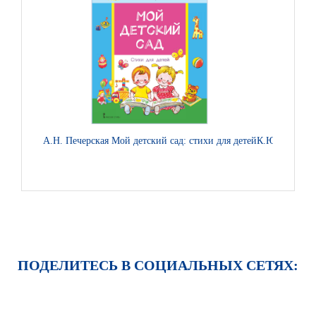
А.Н. Печерская Мой детский сад: стихи для детей
К.Ю. Белая П
ПОДЕЛИТЕСЬ В СОЦИАЛЬНЫХ СЕТЯХ: