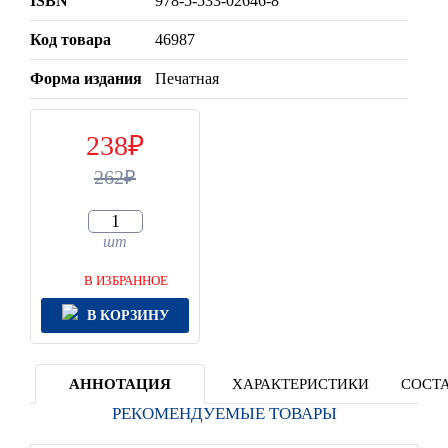
ISBN
978-5-533-02646-8
Код товара
46987
Форма издания
Печатная
238
262
шт
В ИЗБРАННОЕ
В КОРЗИНУ
АННОТАЦИЯ
ХАРАКТЕРИСТИКИ
СОСТА
РЕКОМЕНДУЕМЫЕ ТОВАРЫ