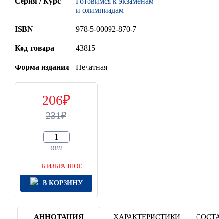
Серия / Курс
Готовимся к экзаменам
и олимпиадам
ISBN
978-5-00092-870-7
Код товара
43815
Форма издания
Печатная
206
231
шт
В ИЗБРАННОЕ
В КОРЗИНУ
АННОТАЦИЯ
ХАРАКТЕРИСТИКИ
СОСТА