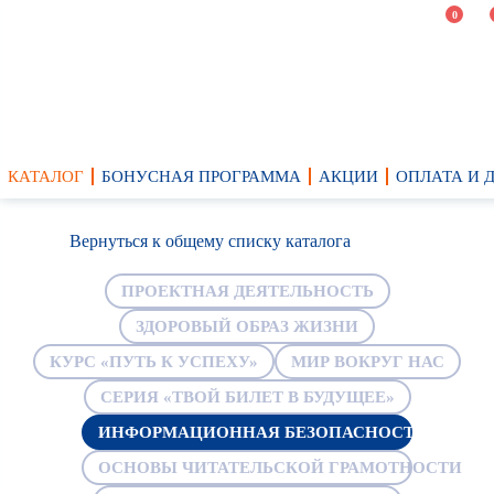
0
КАТАЛОГ
БОНУСНАЯ ПРОГРАММА
АКЦИИ
ОПЛАТА И 
Вернуться к общему списку каталога
ПРОЕКТНАЯ ДЕЯТЕЛЬНОСТЬ
ЗДОРОВЫЙ ОБРАЗ ЖИЗНИ
КУРС «ПУТЬ К УСПЕХУ»
МИР ВОКРУГ НАС
СЕРИЯ «ТВОЙ БИЛЕТ В БУДУЩЕЕ»
ИНФОРМАЦИОННАЯ БЕЗОПАСНОСТЬ
ОСНОВЫ ЧИТАТЕЛЬСКОЙ ГРАМОТНОСТИ