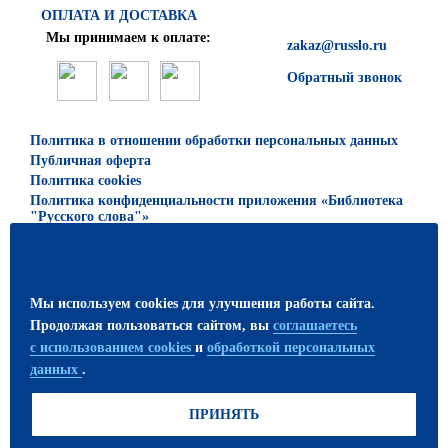
ОПЛАТА И ДОСТАВКА
Мы принимаем к оплате:
zakaz@russlo.ru
Обратный звонок
Политика в отношении обработки персональных данных
Публичная оферта
Политика cookies
Политика конфиденциальности приложения «Библиотека
"Русского слова"»
© 2026 ООО «Русское слово — учебник»
Все права защищены. Использование материалов сайта
Мы используем cookies для улучшения работы сайта.
возможно только с письменного разрешения
Продолжая пользоваться сайтом, вы
соглашаетесь
издательства.
с использованием cookies
и
обработкой персональных
данных
.
ПРИСОЕДИНЯЙТЕСЬ!
ПРИНЯТЬ