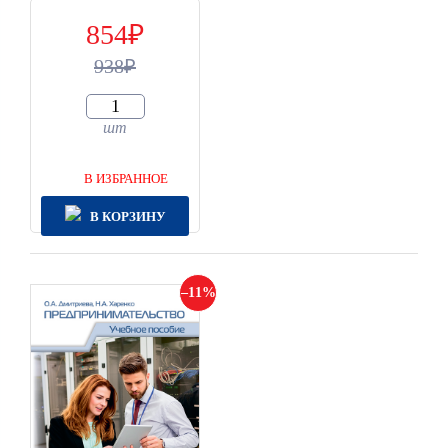
854
938
шт
В ИЗБРАННОЕ
В КОРЗИНУ
11