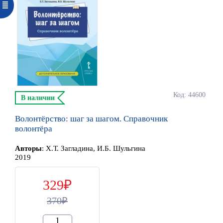
Код: 44600
В наличии
Волонтёрство: шаг за шагом. Справочник
волонтёра
Автор
ы
:
Х.Т. Загладина, И.Б. Шульгина
2019
329
370