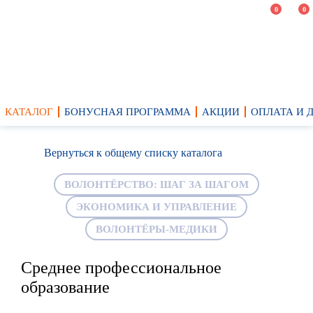
0
0
КАТАЛОГ
БОНУСНАЯ ПРОГРАММА
АКЦИИ
ОПЛАТА И 
Вернуться к общему списку каталога
ВОЛОНТЁРСТВО: ШАГ ЗА ШАГОМ
ЭКОНОМИКА И УПРАВЛЕНИЕ
ВОЛОНТЁРЫ-МЕДИКИ
Среднее профессиональное
образование