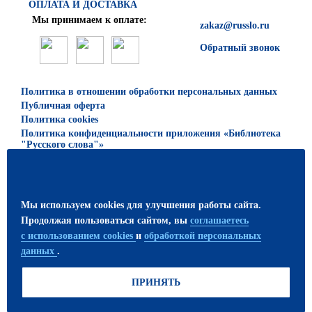
ОПЛАТА И ДОСТАВКА
Мы принимаем к оплате:
zakaz@russlo.ru
Обратный звонок
Политика в отношении обработки персональных данных
Публичная оферта
Политика cookies
Политика конфиденциальности приложения «Библиотека
"Русского слова"»
© 2026 ООО «Русское слово — учебник»
Все права защищены. Использование материалов сайта
Мы используем cookies для улучшения работы сайта.
возможно только с письменного разрешения
Продолжая пользоваться сайтом, вы
соглашаетесь
издательства.
с использованием cookies
и
обработкой персональных
данных
.
ПРИСОЕДИНЯЙТЕСЬ!
ПРИНЯТЬ