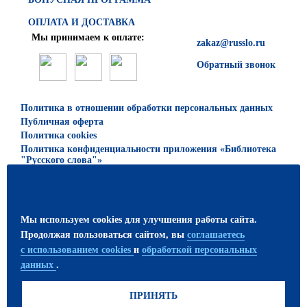
ОПЛАТА И ДОСТАВКА
Мы принимаем к оплате:
zakaz@russlo.ru
Обратный звонок
Политика в отношении обработки персональных данных
Публичная оферта
Политика cookies
Политика конфиденциальности приложения «Библиотека
"Русского слова"»
© 2026 ООО «Русское слово — учебник»
Все права защищены. Использование материалов сайта
Мы используем cookies для улучшения работы сайта.
возможно только с письменного разрешения
Продолжая пользоваться сайтом, вы
соглашаетесь
издательства.
с использованием cookies
и
обработкой персональных
данных
.
ПРИСОЕДИНЯЙТЕСЬ!
ПРИНЯТЬ