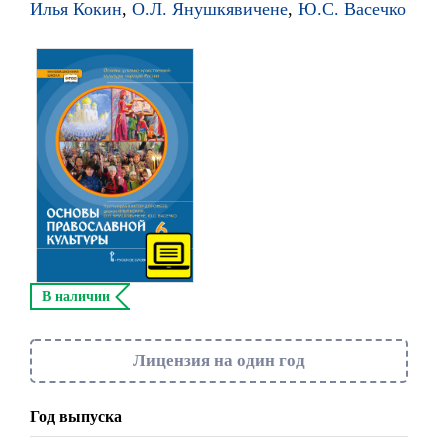
Илья Кокин
,
О.Л. Янушкявичене
,
Ю.С. Васечко
В наличии
Лицензия на один год
Год выпуска