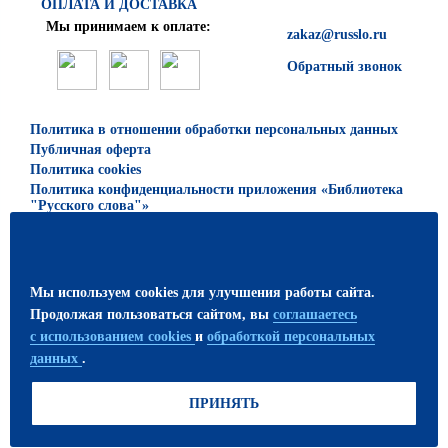
ОПЛАТА И ДОСТАВКА
Мы принимаем к оплате:
zakaz@russlo.ru
Обратный звонок
Политика в отношении обработки персональных данных
Публичная оферта
Политика cookies
Политика конфиденциальности приложения «Библиотека
"Русского слова"»
© 2026 ООО «Русское слово — учебник»
Все права защищены. Использование материалов сайта
Мы используем cookies для улучшения работы сайта.
возможно только с письменного разрешения
Продолжая пользоваться сайтом, вы
соглашаетесь
издательства.
с использованием cookies
и
обработкой персональных
данных
.
ПРИСОЕДИНЯЙТЕСЬ!
ПРИНЯТЬ