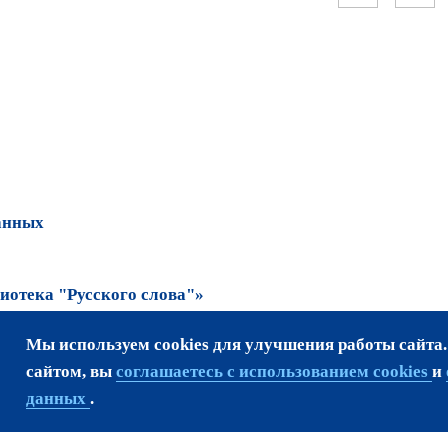
анных
отека "Русского слова"»
Мы используем cookies для улучшения работы сайта
та возможно только
сайтом, вы
соглашаетесь с использованием cookies
и
данных
.