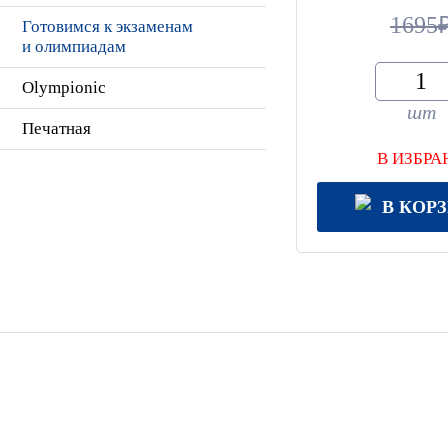
1695
Готовимся к экзаменам
и олимпиадам
Olympionic
шт
Печатная
В ИЗБРА
В КОР